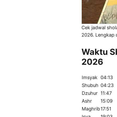
Cek jadwal sho
2026. Lengkap d
Waktu Sh
2026
Imsyak
04:13
Shubuh
04:23
Dzuhur
11:47
Ashr
15:09
Maghrib
17:51
Isya
19:03