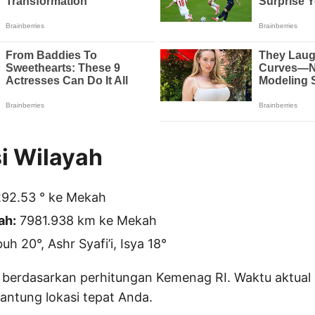
i Wilayah
92.53 ° ke Mekah
ah:
7981.938 km ke Mekah
h 20°, Ashr Syafi’i, Isya 18°
 berdasarkan perhitungan Kemenag RI. Waktu aktual 
gantung lokasi tepat Anda.