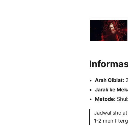
Informas
Arah Qiblat:
2
Jarak ke Mek
Metode:
Shubu
Jadwal sholat
1-2 menit ter