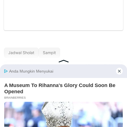
Jadwal Sholat
Sampit
« SEBELUMNYA
SELANJUTNYA »
Jadwal Sholat
Jadwal Sholat
Sampang Hari Ini —
Sanggau Hari Ini —
Agustus 2026
Agustus 2026