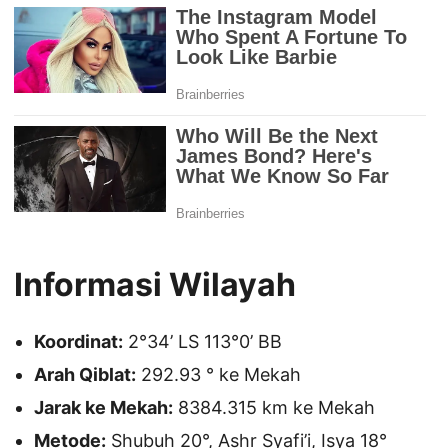
Informasi Wilayah
Koordinat:
2°34’ LS 113°0’ BB
Arah Qiblat:
292.93 ° ke Mekah
Jarak ke Mekah:
8384.315 km ke Mekah
Metode:
Shubuh 20°, Ashr Syafi’i, Isya 18°