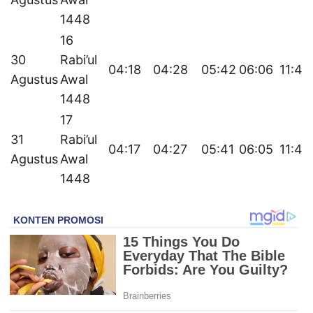
1448
16
30
Rabi’ul
04:18
04:28
05:42
06:06
11:44
Agustus
Awal
1448
17
31
Rabi’ul
04:17
04:27
05:41
06:05
11:44
Agustus
Awal
1448