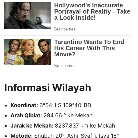
Informasi Wilayah
Koordinat:
6°54’ LS 109°40’ BB
Arah Qiblat:
294.66 ° ke Mekah
Jarak ke Mekah:
8237.837 km ke Mekah
Metode:
Shubuh 20°, Ashr Syafi’i, Isya 18°