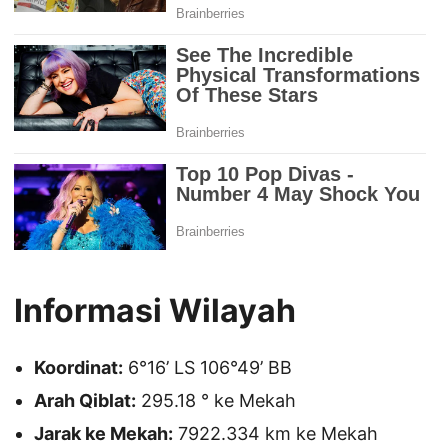
Informasi Wilayah
Koordinat:
6°16’ LS 106°49’ BB
Arah Qiblat:
295.18 ° ke Mekah
Jarak ke Mekah:
7922.334 km ke Mekah