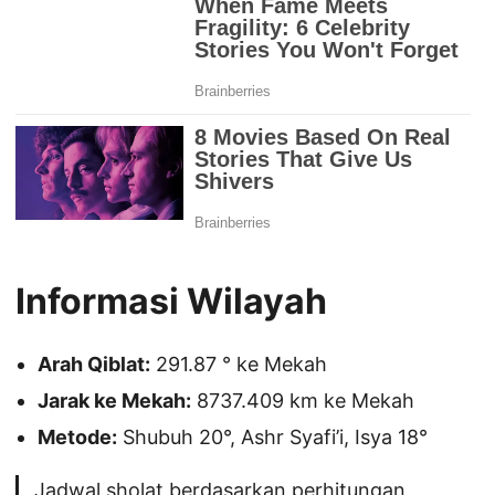
Informasi Wilayah
Arah Qiblat:
291.87 ° ke Mekah
Jarak ke Mekah:
8737.409 km ke Mekah
Metode:
Shubuh 20°, Ashr Syafi’i, Isya 18°
Jadwal sholat berdasarkan perhitungan