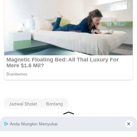
Jadwal Sholat
Bontang
« SEBELUMNYA
SELANJUTNYA »
Jadwal Sholat Bone
Jadwal Sholat Boven
Hari Ini — Agustus
Digoel Hari Ini —