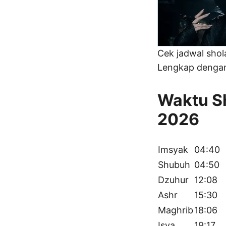
Cek jadwal sho
Lengkap dengan 
Waktu Sh
2026
Imsyak
04:40
Shubuh
04:50
Dzuhur
12:08
Ashr
15:30
Maghrib
18:06
Isya
19:17