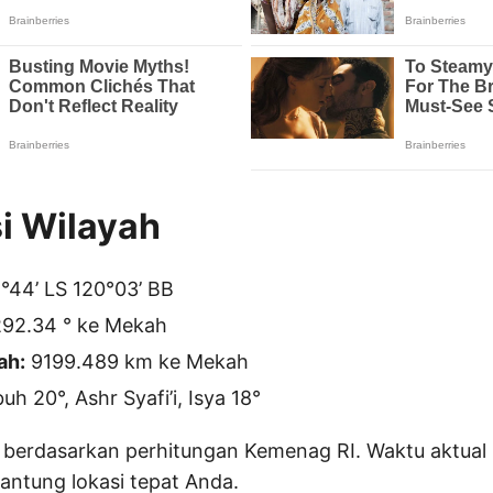
i Wilayah
°44’ LS 120°03’ BB
92.34 ° ke Mekah
ah:
9199.489 km ke Mekah
h 20°, Ashr Syafi’i, Isya 18°
 berdasarkan perhitungan Kemenag RI. Waktu aktual 
gantung lokasi tepat Anda.