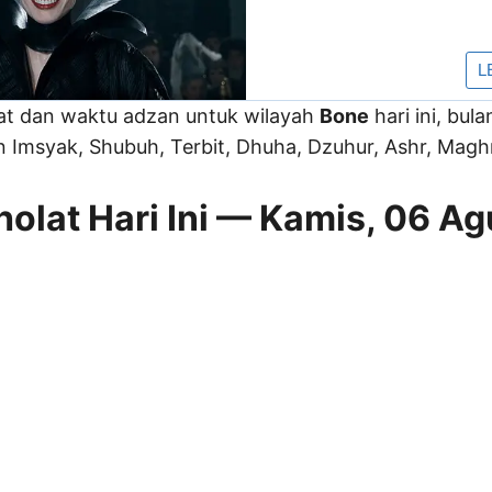
lat dan waktu adzan untuk wilayah
Bone
hari ini, bul
Imsyak, Shubuh, Terbit, Dhuha, Dzuhur, Ashr, Maghri
olat Hari Ini — Kamis, 06 A