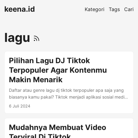
keena.id
Kategori
Tags
Cari
lagu
Pilihan Lagu DJ Tiktok
Terpopuler Agar Kontenmu
Makin Menarik
Daftar atau genre lagu dj tiktok terpopuler apa saja yang
biasanya kamu pakai? Tiktok menjadi aplikasi sosial media
yang kini banyak dimainkan oleh generasi milenial di
6 Juli 2024
seluruh dunia, para pengguna aplikasi tersebut bebas
berekspresi menunjukkan kreativitasnya baik itu foto atau
video pendek, kamu bisa menggunakan beragam lagu
Mudahnya Membuat Video
agar unggahanmu lebih menarik. Seperti halnya lagu yang
Terviral Di Tiktok
mungkin sering kamu dengar akhir-akhir ini di platform