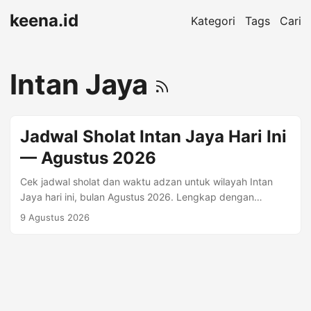
keena.id
Kategori
Tags
Cari
Intan Jaya
Jadwal Sholat Intan Jaya Hari Ini
— Agustus 2026
Cek jadwal sholat dan waktu adzan untuk wilayah Intan
Jaya hari ini, bulan Agustus 2026. Lengkap dengan
Imsyak, Shubuh, Terbit, Dhuha, Dzuhur, Ashr, Maghrib,
9 Agustus 2026
Isya. Waktu Sholat Hari Ini — Minggu, 09 Agustus 2026
Imsyak 04:32 Shubuh 04:42 Dzuhur 12:01 Ashr 15:23
Maghrib 18:00 Isya 19:12 Jadwal Sholat Intan Jaya Bulan
Agustus 2026 Tanggal Hijriyah Imsyak Shubuh Terbit
Dhuha Dzuhur Ashr Maghrib Isya 1 Agustus 16 Shafar 1448
04:32 04:42 05:59 06:23 12:02 15:24 18:00 19:13 2