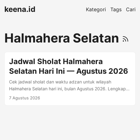
keena.id
Kategori
Tags
Cari
Halmahera Selatan
Jadwal Sholat Halmahera
Selatan Hari Ini — Agustus 2026
Cek jadwal sholat dan waktu adzan untuk wilayah
Halmahera Selatan hari ini, bulan Agustus 2026. Lengkap
dengan Imsyak, Shubuh, Terbit, Dhuha, Dzuhur, Ashr,
7 Agustus 2026
Maghrib, Isya. Waktu Sholat Hari Ini — Jumat, 07 Agustus
2026 Imsyak 05:05 Shubuh 05:15 Dzuhur 12:37 Ashr
15:59 Maghrib 18:39 Isya 19:50 Jadwal Sholat Halmahera
Selatan Bulan Agustus 2026 Tanggal Hijriyah Imsyak
Shubuh Terbit Dhuha Dzuhur Ashr Maghrib Isya 1 Agustus
16 Shafar 1448 05:05 05:15 06:32 06:56 12:38 16:01