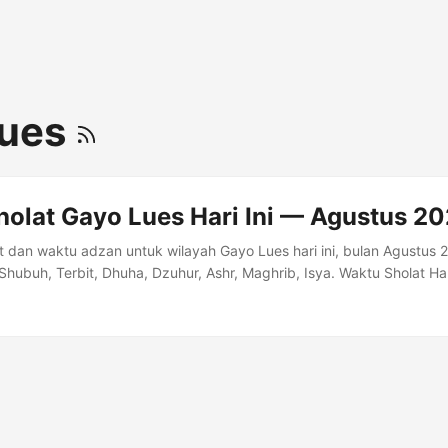
Lues
holat Gayo Lues Hari Ini — Agustus 2
t dan waktu adzan untuk wilayah Gayo Lues hari ini, bulan Agustus
hubuh, Terbit, Dhuha, Dzuhur, Ashr, Maghrib, Isya. Waktu Sholat Har
 Imsyak 04:59 Shubuh 05:09 Dzuhur 12:39 Ashr 16:00 Maghrib 18:4
ayo Lues Bulan Agustus 2026 Tanggal Hijriyah Imsyak Shubuh Terbi
ya 1 Agustus 16 Shafar 1448 04:59 05:09 06:26 06:50 12:39 16:01 1
ar 1448 04:59 05:09 06:26 06:50 12:39 16:01 18:48 20:00 3 Agustu
9 06:26 06:50 12:39 16:01 18:47 20:00 4 Agustus 19 Shafar 1448 
39 16:00 18:47 20:00 5 Agustus 20 Shafar 1448 04:59 05:09 06:26
00 6 Agustus 21 Shafar 1448 04:59 05:09 06:26 06:50 12:39 16:00 