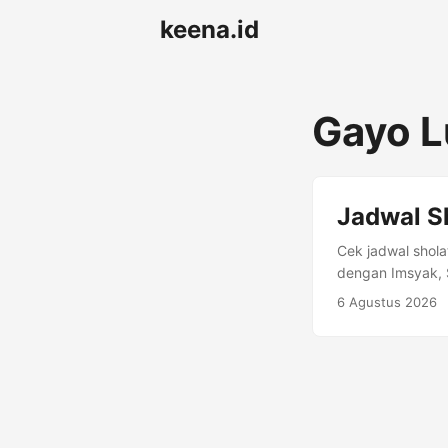
keena.id
Gayo 
Jadwal S
Cek jadwal shola
dengan Imsyak, S
06 Agustus 2026
6 Agustus 2026
Jadwal Sholat G
Ashr Maghrib Is
Agustus 17 Shaf
1448 04:59 05:0
06:26 06:50 12:
16:00 18:47 20: