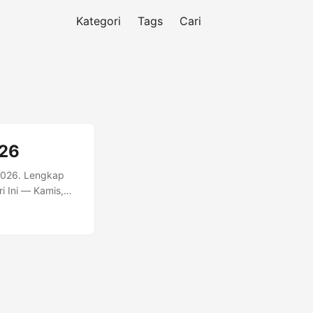
Kategori
Tags
Cari
026
 2026. Lengkap
i Ini — Kamis,
7 Isya 19:59
t Dhuha Dzuhur
8:48 20:01 2
s 18 Shafar
04:59 05:09
 06:50 12:39
18:47 19:59 7