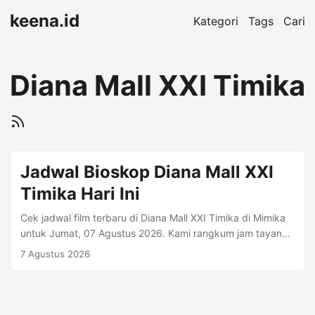
keena.id
Kategori
Tags
Cari
Diana Mall XXI Timika
Jadwal Bioskop Diana Mall XXI
Timika Hari Ini
Cek jadwal film terbaru di Diana Mall XXI Timika di Mimika
untuk Jumat, 07 Agustus 2026. Kami rangkum jam tayang
per format (mis. Regular 2D, Premiere, IMAX) beserta harga
7 Agustus 2026
tiket jika tersedia. Alamat: Diana Mall XXI. Jl. Budi Utomo
No.8, Kwamki, Kec. Mimika Baru, Kabupaten Mimika, Papua
99971 • Telp. (0887) - 3070010. Informasi Bioskop Kota:
Mimika Telepon: (0887) - 3070010 Kisaran Harga: Rp