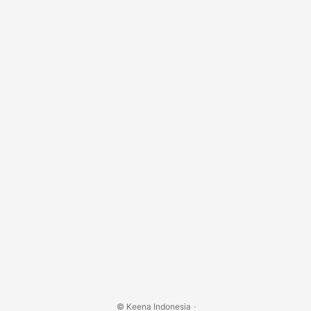
40.000 Alamat: Diana Mall XXI. Jl. Budi Utomo No....
© Keena Indonesia
·