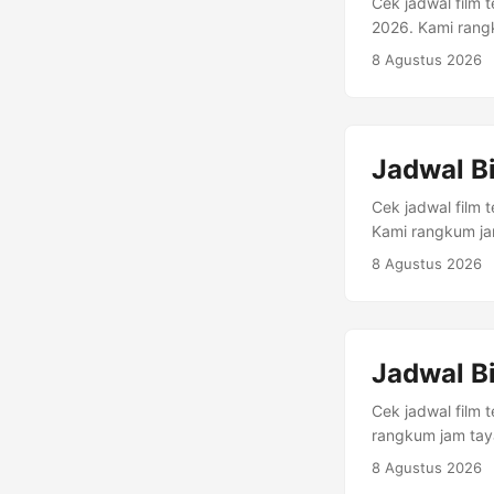
Cek jadwal film 
2026. Kami rangk
tersedia. Alamat
8 Agustus 2026
Barat 17530 , Ci
Meikarta Jl. Ora
Ringkasan Jadwa
Water REGULAR 2
Jadwal Bi
15:05, 16:05, 16
: Drama, Family...
Cek jadwal film 
Kami rangkum jam
tersedia. Alamat
8 Agustus 2026
Cikarang Selatan
Cikarang Telepon
46, Jalan MH....
Jadwal Bi
Cek jadwal film 
rangkum jam taya
Alamat: Sentra G
8 Agustus 2026
17530 • Telp. (0