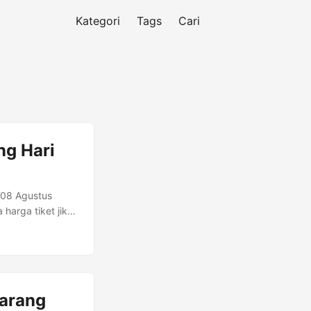
Kategori
Tags
Cari
ng Hari
, 08 Agustus
harga tiket jika
sha Boulevard,
ekasi,Jawa Barat
Rp 40.000
karang