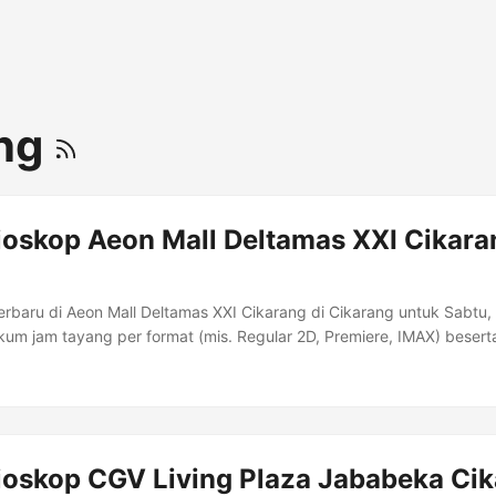
ang
ioskop Aeon Mall Deltamas XXI Cikara
terbaru di Aeon Mall Deltamas XXI Cikarang di Cikarang untuk Sabtu
um jam tayang per format (mis. Regular 2D, Premiere, IMAX) beserta 
: Aeon Mall Deltamas Lt. Lantai 2 (Second Floor) unit 2-080JL. Gane
ektor 2.1, Kota Deltamas,Hegarmukti - Cikarang Pusat, Kabupaten B
(021) 40882121. Informasi Bioskop Kota: Cikarang Kisaran Harga: 
 Deltamas Lt....
ioskop CGV Living Plaza Jababeka Ci