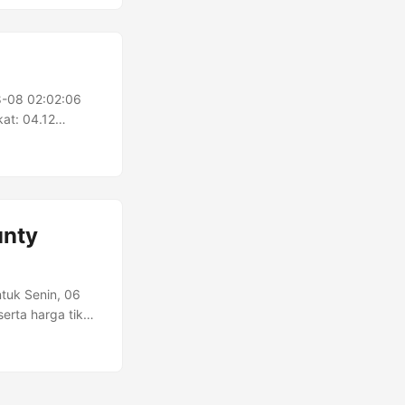
8-08 02:02:06
t: 04.12
DAN VIA MRI
5 COMMUTER LINE
Tujuan: 05.49
unty
ntuk Senin, 06
erta harga tiket
n Cikarang
 Cikarang
Unit A no:02,
adwal yang bisa