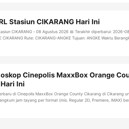
 Alamat: Sentra Grosir Cikarang Lt.5 Jln. RE. Martadinata No....
RL Stasiun CIKARANG Hari Ini
tasiun CIKARANG - 08 Agustus 2026 📅 Terakhir diperbarui: 2026-0
CIKARANG Rute: CIKARANG-ANGKE Tujuan: ANGKE Waktu Berangka
: 05.34 COMMUTER LINE CIKARANG Rute: CIKARANG-KAMPUNGBAN
GBANDAN VIA MRI Waktu Berangkat: 04.28 Sampai Tujuan: 05.5
 CIKARANG-ANGKE Tujuan: ANGKE Waktu Berangkat: 04.34 Sampai 
 CIKARANG Rute: CIKARANG-KAMPUNGBANDAN VIA MRI Tujuan:
VIA MRI Waktu Berangkat: 04....
ioskop Cinepolis MaxxBox Orange Co
Hari Ini
terbaru di Cinepolis MaxxBox Orange County Cikarang di Cikarang u
rangkum jam tayang per format (mis. Regular 2D, Premiere, IMAX) bes
lamat: Maxx Box Orange County Unit A no:02, Desa Cibatu, kecamata
en Bekasi , Cikarang • Telp. 021-89911040. Informasi Bioskop Kota:
911040 Kisaran Harga: Rp 40.000 Alamat: Maxx Box Orange County 
amatan Cikarang selatan, kabupaten Bekasi , Cikarang Belum ada j