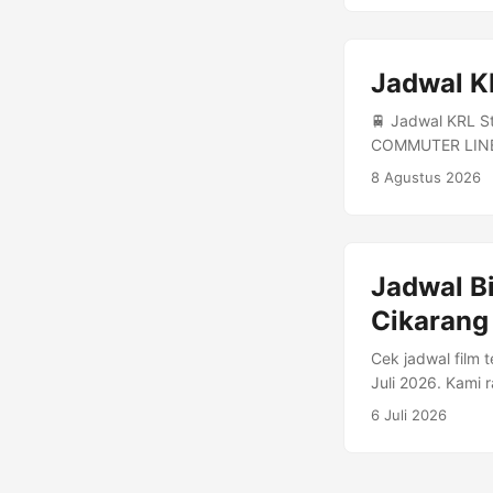
Harga: Rp 35.000
Jadwal K
🚆 Jadwal KRL S
COMMUTER LINE 
Sampai Tujuan
8 Agustus 2026
Tujuan: KAMPUN
CIKARANG Rute:
COMMUTER LINE
KAMPUNGBANDAN 
Jadwal B
Cikarang 
Cek jadwal film 
Juli 2026. Kami 
jika tersedia. A
6 Juli 2026
selatan, kabupat
Telepon: 021-89
Desa Cibatu, kec