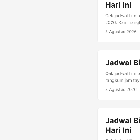
Hari Ini
Cek jadwal film 
2026. Kami rangk
tersedia. Alamat
8 Agustus 2026
Informasi Biosko
Mekarmukti, Kec.
Format Jam Tay
CINEMAS REGULAR
Jadwal B
Brand New Day RE
16:40, 17:10, 17
Cek jadwal film 
10:00, 12:50, 15
rangkum jam taya
Alamat: Mall Cha
8 Agustus 2026
Bioskop Kota: C
Lantai 2 Jln. Ra
Deep Water Regu
12:15, 12:30, 13
Jadwal Bi
Detail Film Deep 
Hari Ini