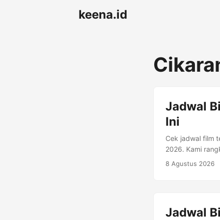
keena.id
Cikar
Jadwal B
Ini
Cek jadwal film 
2026. Kami rangk
tersedia. Alamat
8 Agustus 2026
Area Komersial S
17531TELEPON : 
Alamat: Aeon Mall
Jadwal B