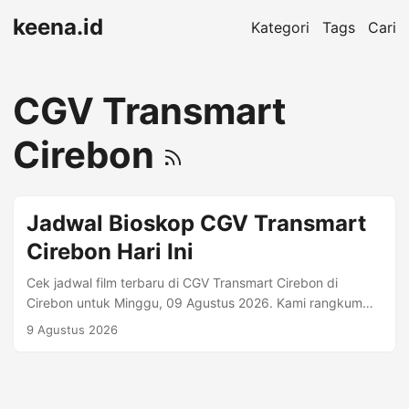
keena.id
Kategori
Tags
Cari
CGV Transmart
Cirebon
Jadwal Bioskop CGV Transmart
Cirebon Hari Ini
Cek jadwal film terbaru di CGV Transmart Cirebon di
Cirebon untuk Minggu, 09 Agustus 2026. Kami rangkum
jam tayang per format (mis. Regular 2D, Premiere, IMAX)
9 Agustus 2026
beserta harga tiket jika tersedia. Alamat: Jln Dr. Cipto
Mangunkusumo, Pekiringan, Kesambi, Cirebon. Informasi
Bioskop Kota: Cirebon Kisaran Harga: Rp 48.000 Alamat:
Jln Dr. Cipto Mangunkusumo, Pekiringan, Kesambi, Cirebon