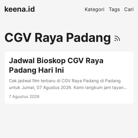
keena.id
Kategori
Tags
Cari
CGV Raya Padang
Jadwal Bioskop CGV Raya
Padang Hari Ini
Cek jadwal film terbaru di CGV Raya Padang di Padang
untuk Jumat, 07 Agustus 2026. Kami rangkum jam tayang
per format (mis. Regular 2D, Premiere, IMAX) beserta harga
7 Agustus 2026
tiket jika tersedia. Alamat: Jl. Ps. Baru No.2 No. 2, Kp. Jao,
Kota Padang, Sumatera Barat • Telp. (0751) 33797.
Informasi Bioskop Kota: Padang Telepon: (0751) 33797
Kisaran Harga: Rp 48.000 Alamat: Jl. Ps. Baru No.2 No. 2,
Kp. Jao, Kota Padang, Sumatera Barat Ringkasan Jadwal
(Singkat) Judul Format Jam Tayang Spider-Man: Brand