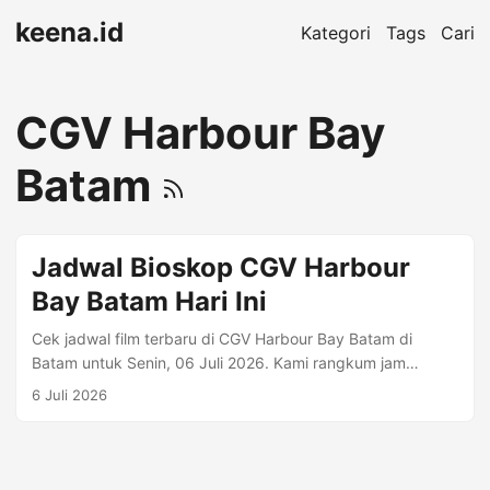
keena.id
Kategori
Tags
Cari
CGV Harbour Bay
Batam
Jadwal Bioskop CGV Harbour
Bay Batam Hari Ini
Cek jadwal film terbaru di CGV Harbour Bay Batam di
Batam untuk Senin, 06 Juli 2026. Kami rangkum jam
tayang per format (mis. Regular 2D, Premiere, IMAX)
6 Juli 2026
beserta harga tiket jika tersedia. Alamat: Blitz Theater,
Harbour Bay lt. 3. Jln Duyung Batu Ampar, Batam..
Informasi Bioskop Kota: Batam Kisaran Harga: Rp 55.000
Alamat: Blitz Theater, Harbour Bay lt. 3. Jln Duyung Batu