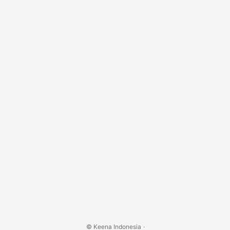
Ampar, Batam. Belum ada jadwal yang bisa ditampilkan
untuk tanggal ini....
© Keena Indonesia
·