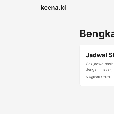
keena.id
Bengk
Jadwal S
Cek jadwal shola
dengan Imsyak, S
Agustus 2026 Im
5 Agustus 2026
Sholat Bengkaya
Maghrib Isya 1 
17 Shafar 1448 
04:24 05:41 06:
11:50 15:12 17:5
6 Agustus 21 Sha