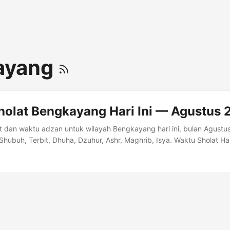
ayang
holat Bengkayang Hari Ini — Agustus
t dan waktu adzan untuk wilayah Bengkayang hari ini, bulan Agust
hubuh, Terbit, Dhuha, Dzuhur, Ashr, Maghrib, Isya. Waktu Sholat Ha
syak 04:14 Shubuh 04:24 Dzuhur 11:50 Ashr 15:12 Maghrib 17:54 I
ng Bulan Agustus 2026 Tanggal Hijriyah Imsyak Shubuh Terbit Dhuh
Agustus 16 Shafar 1448 04:14 04:24 05:41 06:05 11:50 15:13 17:55 
04:14 04:24 05:41 06:05 11:50 15:13 17:55 19:07 3 Agustus 18 Sha
05 11:50 15:12 17:55 19:07 4 Agustus 19 Shafar 1448 04:14 04:24 
4 19:07 5 Agustus 20 Shafar 1448 04:14 04:24 05:41 06:05 11:50 1
far 1448 04:14 04:24 05:41 06:05 11:49 15:11 17:54 19:06 7 Agust