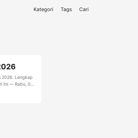
Kategori
Tags
Cari
 2026
us 2026. Lengkap
ri Ini — Rabu, 05
sya 19:06 Jadwal
a Dzuhur Ashr
19:07 2 Agustus
far 1448 04:14
05:41 06:05
5:12 17:54 19:06
us 22 Shafar