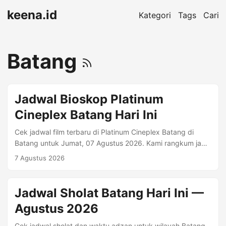
keena.id
Kategori
Tags
Cari
Batang
Jadwal Bioskop Platinum
Cineplex Batang Hari Ini
Cek jadwal film terbaru di Platinum Cineplex Batang di
Batang untuk Jumat, 07 Agustus 2026. Kami rangkum jam
tayang per format (mis. Regular 2D, Premiere, IMAX)
7 Agustus 2026
beserta harga tiket jika tersedia. Alamat: Aneka Jaya
Batang lantai 3. Jl. Dr. Wahidin No.42, Kadilangu, Batang,
Jawa Tengah 51216. Informasi Bioskop Kota: Batang
Jadwal Sholat Batang Hari Ini —
Kisaran Harga: Rp 40.000 Alamat: Aneka Jaya Batang
Agustus 2026
lantai 3. Jl. Dr. Wahidin No.42, Kadilangu, Batang, Jawa
Tengah 51216 Ringkasan Jadwal (Singkat) Judul Format
Cek jadwal sholat dan waktu adzan untuk wilayah Batang