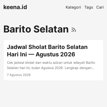
keena.id
Kategori
Tags
Cari
Barito Selatan
Jadwal Sholat Barito Selatan
Hari Ini — Agustus 2026
Cek jadwal sholat dan waktu adzan untuk wilayah Barito
Selatan hari ini, bulan Agustus 2026. Lengkap dengan
Imsyak, Shubuh, Terbit, Dhuha, Dzuhur, Ashr, Maghrib,
7 Agustus 2026
Isya. Waktu Sholat Hari Ini — Jumat, 07 Agustus 2026
Imsyak 03:57 Shubuh 04:07 Dzuhur 11:29 Ashr 14:51
Maghrib 17:30 Isya 18:42 Jadwal Sholat Barito Selatan
Bulan Agustus 2026 Tanggal Hijriyah Imsyak Shubuh Terbit
Dhuha Dzuhur Ashr Maghrib Isya 1 Agustus 16 Shafar 1448
03:57 04:07 05:24 05:48 11:29 14:52 17:30 18:43 2