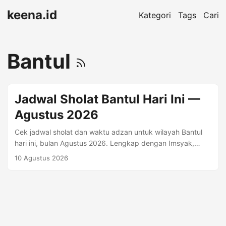
keena.id
Kategori
Tags
Cari
Bantul
Jadwal Sholat Bantul Hari Ini —
Agustus 2026
Cek jadwal sholat dan waktu adzan untuk wilayah Bantul
hari ini, bulan Agustus 2026. Lengkap dengan Imsyak,
Shubuh, Terbit, Dhuha, Dzuhur, Ashr, Maghrib, Isya. Waktu
10 Agustus 2026
Sholat Hari Ini — Senin, 10 Agustus 2026 Imsyak 04:22
Shubuh 04:32 Dzuhur 11:47 Ashr 15:08 Maghrib 17:42 Isya
18:53 Jadwal Sholat Bantul Bulan Agustus 2026 Tanggal
Hijriyah Imsyak Shubuh Terbit Dhuha Dzuhur Ashr Maghrib
Isya 1 Agustus 16 Shafar 1448 04:23 04:33 05:50 06:14
11:48 15:09 17:41 18:54 2 Agustus 17 Shafar 1448 04:23