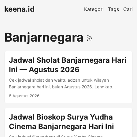
keena.id
Kategori
Tags
Cari
Banjarnegara
Jadwal Sholat Banjarnegara Hari
Ini — Agustus 2026
Cek jadwal sholat dan waktu adzan untuk wilayah
Banjarnegara hari ini, bulan Agustus 2026. Lengkap
dengan Imsyak, Shubuh, Terbit, Dhuha, Dzuhur, Ashr,
6 Agustus 2026
Maghrib, Isya. Waktu Sholat Hari Ini — Kamis, 06 Agustus
2026 Imsyak 04:24 Shubuh 04:34 Dzuhur 11:49 Ashr 15:11
Maghrib 17:44 Isya 18:56 Jadwal Sholat Banjarnegara
Jadwal Bioskop Surya Yudha
Bulan Agustus 2026 Tanggal Hijriyah Imsyak Shubuh Terbit
Cinema Banjarnegara Hari Ini
Dhuha Dzuhur Ashr Maghrib Isya 1 Agustus 16 Shafar 1448
04:25 04:35 05:52 06:16 11:50 15:11 17:43 18:56 2
Cek jadwal film terbaru di Surya Yudha Cinema