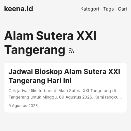
keena.id
Kategori
Tags
Cari
Alam Sutera XXI
Tangerang
Jadwal Bioskop Alam Sutera XXI
Tangerang Hari Ini
Cek jadwal film terbaru di Alam Sutera XXI Tangerang di
Tangerang untuk Minggu, 09 Agustus 2026. Kami rangkum
jam tayang per format (mis. Regular 2D, Premiere, IMAX)
9 Agustus 2026
beserta harga tiket jika tersedia. Alamat: Mall Alam Sutera
Lt. 2 Jln. Jalur Sutera 30D / 18 Alam Sutera Serpong
Tangerang 15325 • Telp. (021) 30448331. Informasi
Bioskop Kota: Tangerang Telepon: (021) 30448331 Kisaran