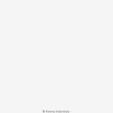
Harga: Rp 35.000 Alamat: Mall Alam Sutera Lt. 2 Jln....
© Keena Indonesia
·