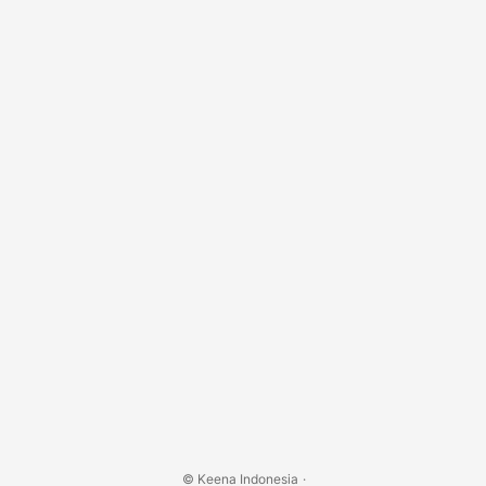
87965309 Kisaran Harga: Rp 40.000 Alamat: AEON MALL
Sentul City - lantai 3 Jln....
© Keena Indonesia
·