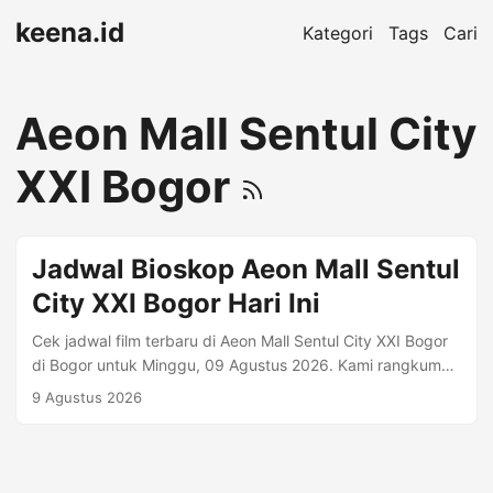
keena.id
Kategori
Tags
Cari
Aeon Mall Sentul City
XXI Bogor
Jadwal Bioskop Aeon Mall Sentul
City XXI Bogor Hari Ini
Cek jadwal film terbaru di Aeon Mall Sentul City XXI Bogor
di Bogor untuk Minggu, 09 Agustus 2026. Kami rangkum
jam tayang per format (mis. Regular 2D, Premiere, IMAX)
9 Agustus 2026
beserta harga tiket jika tersedia. Alamat: AEON MALL
Sentul City - lantai 3 Jln. MH. Thamrin Citaringgul Kec.
Babakan Madang Bogor Jawa Barat 16810 • Telp. (021) -
87965309. Informasi Bioskop Kota: Bogor Telepon: (021) -