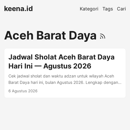
keena.id
Kategori
Tags
Cari
Aceh Barat Daya
Jadwal Sholat Aceh Barat Daya
Hari Ini — Agustus 2026
Cek jadwal sholat dan waktu adzan untuk wilayah Aceh
Barat Daya hari ini, bulan Agustus 2026. Lengkap dengan
Imsyak, Shubuh, Terbit, Dhuha, Dzuhur, Ashr, Maghrib,
6 Agustus 2026
Isya. Waktu Sholat Hari Ini — Kamis, 06 Agustus 2026
Imsyak 05:01 Shubuh 05:11 Dzuhur 12:40 Ashr 16:01
Maghrib 18:48 Isya 20:00 Jadwal Sholat Aceh Barat Daya
Bulan Agustus 2026 Tanggal Hijriyah Imsyak Shubuh Terbit
Dhuha Dzuhur Ashr Maghrib Isya 1 Agustus 16 Shafar 1448
05:00 05:10 06:28 06:52 12:40 16:03 18:49 20:02 2