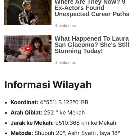
Informasi Wilayah
Koordinat:
4°55’ LS 123°0’ BB
Arah Qiblat:
292 ° ke Mekah
Jarak ke Mekah:
9510.368 km ke Mekah
Metode:
Shubuh 20°, Ashr Syafi’i, Isya 18°