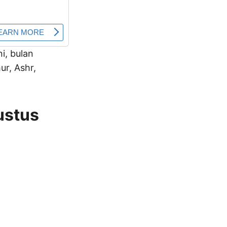
ni, bulan
r, Ashr,
ustus