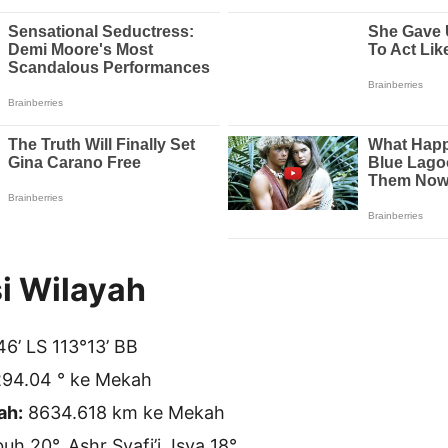
i Wilayah
6’ LS 113°13’ BB
94.04 ° ke Mekah
ah:
8634.618 km ke Mekah
h 20°, Ashr Syafi’i, Isya 18°