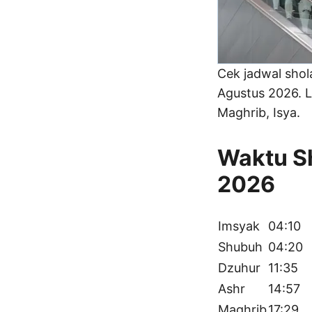
Cek jadwal sho
Agustus 2026. L
Maghrib, Isya.
Waktu Sh
2026
Imsyak
04:10
Shubuh
04:20
Dzuhur
11:35
Ashr
14:57
Maghrib
17:29