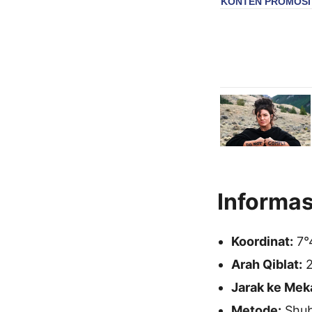
Informas
Koordinat:
7°4
Arah Qiblat:
2
Jarak ke Mek
Metode:
Shubu