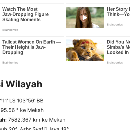
i Wilayah
11’ LS 103°56’ BB
95.56 ° ke Mekah
ah:
7582.367 km ke Mekah
h 20°, Ashr Syafi’i, Isya 18°