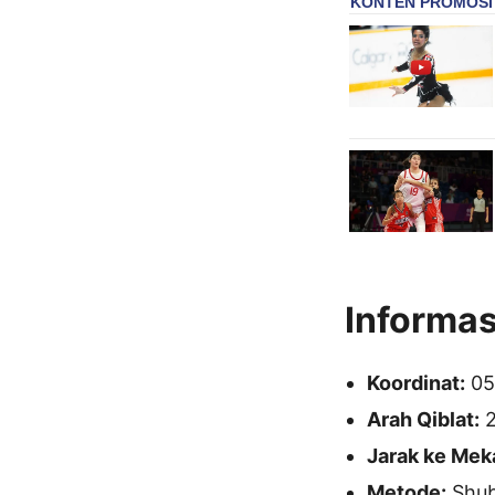
Informas
Koordinat:
05°
Arah Qiblat:
2
Jarak ke Mek
Metode:
Shubu