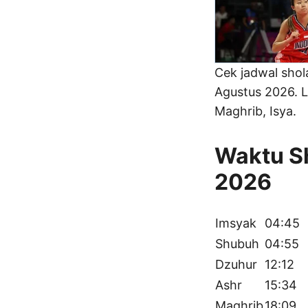
Cek jadwal sho
Agustus 2026. L
Maghrib, Isya.
Waktu Sh
2026
Imsyak
04:45
Shubuh
04:55
Dzuhur
12:12
Ashr
15:34
Maghrib
18:09