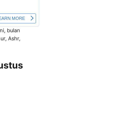
ni, bulan
r, Ashr,
ustus