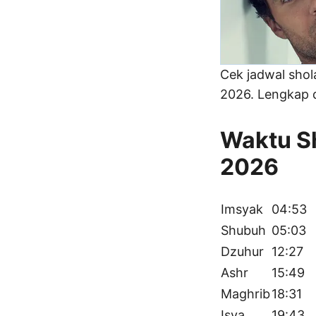
Cek jadwal sho
2026. Lengkap d
Waktu Sh
2026
Imsyak
04:53
Shubuh
05:03
Dzuhur
12:27
Ashr
15:49
Maghrib
18:31
Isya
19:43