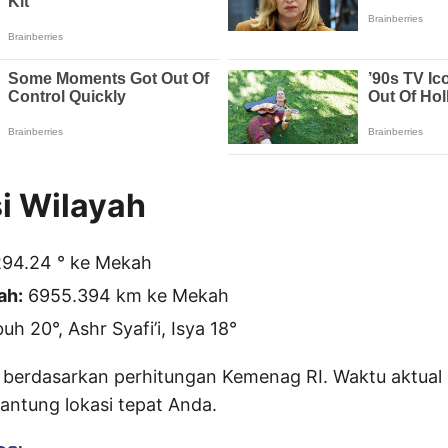
i Wilayah
94.24 ° ke Mekah
ah:
6955.394 km ke Mekah
h 20°, Ashr Syafi’i, Isya 18°
 berdasarkan perhitungan Kemenag RI. Waktu aktual 
gantung lokasi tepat Anda.