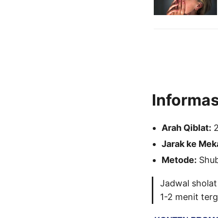
Informas
Arah Qiblat:
2
Jarak ke Mek
Metode:
Shubu
Jadwal sholat
1-2 menit ter