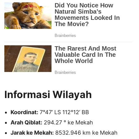
Informasi Wilayah
Koordinat:
7°47’ LS 112°12’ BB
Arah Qiblat:
294.27 ° ke Mekah
Jarak ke Mekah:
8532.946 km ke Mekah