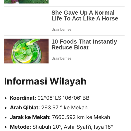
Informasi Wilayah
Koordinat:
02°08’ LS 106°06’ BB
Arah Qiblat:
293.97 ° ke Mekah
Jarak ke Mekah:
7660.592 km ke Mekah
Metode:
Shubuh 20°, Ashr Syafi’i, Isya 18°