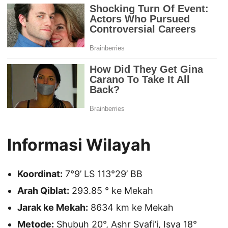
Informasi Wilayah
Koordinat:
7°9’ LS 113°29’ BB
Arah Qiblat:
293.85 ° ke Mekah
Jarak ke Mekah:
8634 km ke Mekah
Metode:
Shubuh 20°, Ashr Syafi’i, Isya 18°