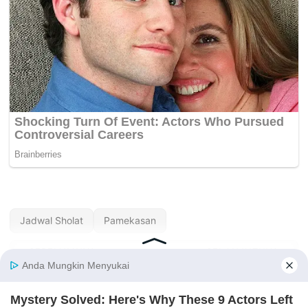
Jadwal Sholat
Pamekasan
« SEBELUMNYA
SELANJUTNYA »
Jadwal Sholat Palu
Jadwal Sholat
Hari Ini — Agustus
Pandeglang Hari Ini