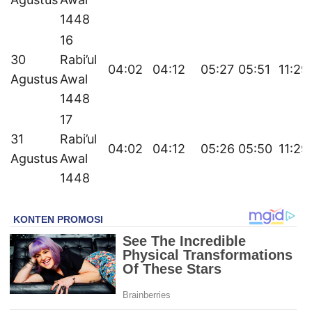
1448
16
30
Rabi’ul
04:02
04:12
05:27
05:51
11:29
Agustus
Awal
1448
17
31
Rabi’ul
04:02
04:12
05:26
05:50
11:29
Agustus
Awal
1448