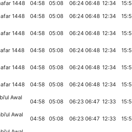
hafar 1448
04:58
05:08
06:24
06:48
12:34
15:
afar 1448
04:58
05:08
06:24
06:48
12:34
15:
afar 1448
04:58
05:08
06:24
06:48
12:34
15:
afar 1448
04:58
05:08
06:24
06:48
12:34
15:
afar 1448
04:58
05:08
06:24
06:48
12:34
15:
afar 1448
04:58
05:08
06:24
06:48
12:34
15:
bi’ul Awal
04:58
05:08
06:23
06:47
12:33
15:
bi’ul Awal
04:58
05:08
06:23
06:47
12:33
15:
bi’ul Awal