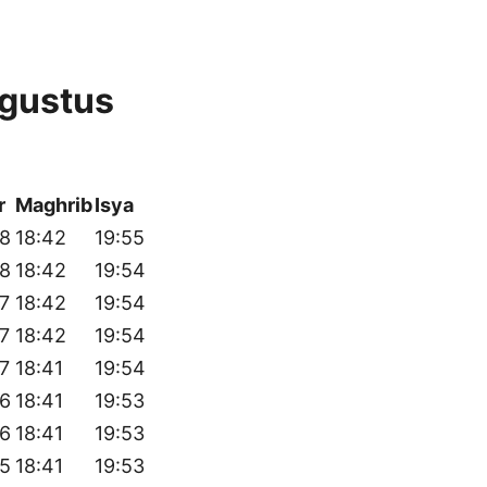
Agustus
r
Maghrib
Isya
58
18:42
19:55
58
18:42
19:54
7
18:42
19:54
7
18:42
19:54
7
18:41
19:54
56
18:41
19:53
56
18:41
19:53
55
18:41
19:53