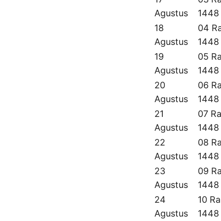
Agustus
1448
18
04 Ra
Agustus
1448
19
05 Ra
Agustus
1448
20
06 Ra
Agustus
1448
21
07 Ra
Agustus
1448
22
08 Ra
Agustus
1448
23
09 Ra
Agustus
1448
24
10 Ra
Agustus
1448