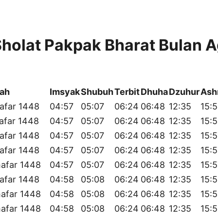
holat Pakpak Bharat Bulan 
yah
Imsyak
Shubuh
Terbit
Dhuha
Dzuhur
Ash
afar 1448
04:57
05:07
06:24
06:48
12:35
15:
afar 1448
04:57
05:07
06:24
06:48
12:35
15:
afar 1448
04:57
05:07
06:24
06:48
12:35
15:5
afar 1448
04:57
05:07
06:24
06:48
12:35
15:5
afar 1448
04:57
05:07
06:24
06:48
12:35
15:5
afar 1448
04:58
05:08
06:24
06:48
12:35
15:
afar 1448
04:58
05:08
06:24
06:48
12:35
15:
afar 1448
04:58
05:08
06:24
06:48
12:35
15: