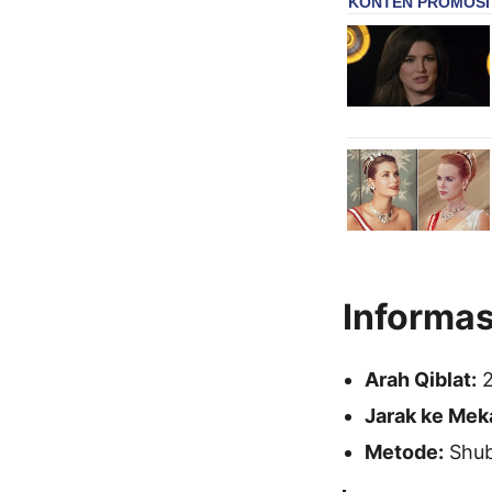
Informas
Arah Qiblat:
2
Jarak ke Mek
Metode:
Shubu