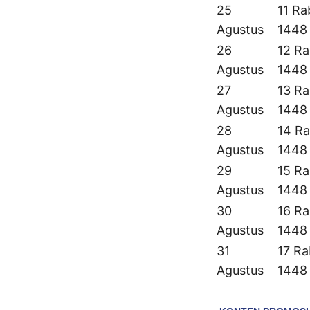
25
11 Ra
Agustus
1448
26
12 Ra
Agustus
1448
27
13 Ra
Agustus
1448
28
14 Ra
Agustus
1448
29
15 Ra
Agustus
1448
30
16 Ra
Agustus
1448
31
17 Ra
Agustus
1448