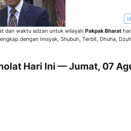
lat dan waktu adzan untuk wilayah
Pakpak Bharat
hari
engkap dengan Imsyak, Shubuh, Terbit, Dhuha, Dzuhu
olat Hari Ini — Jumat, 07 Ag