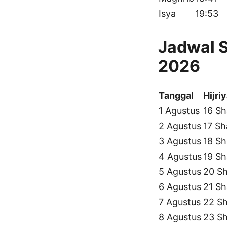
Isya
19:53
Jadwal S
2026
Tanggal
Hijri
1 Agustus
16 Sh
2 Agustus
17 Sh
3 Agustus
18 Sh
4 Agustus
19 Sh
5 Agustus
20 Sh
6 Agustus
21 Sh
7 Agustus
22 Sh
8 Agustus
23 Sh