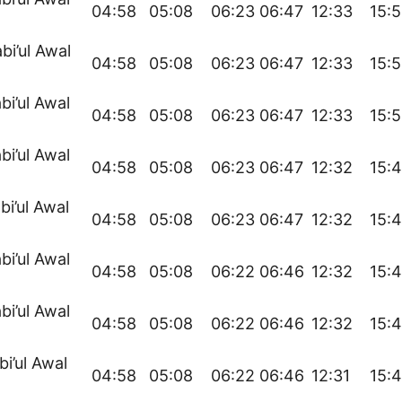
04:58
05:08
06:23
06:47
12:33
15:5
bi’ul Awal
04:58
05:08
06:23
06:47
12:33
15:
bi’ul Awal
04:58
05:08
06:23
06:47
12:33
15:
bi’ul Awal
04:58
05:08
06:23
06:47
12:32
15:
bi’ul Awal
04:58
05:08
06:23
06:47
12:32
15:
bi’ul Awal
04:58
05:08
06:22
06:46
12:32
15:
bi’ul Awal
04:58
05:08
06:22
06:46
12:32
15:
bi’ul Awal
04:58
05:08
06:22
06:46
12:31
15: