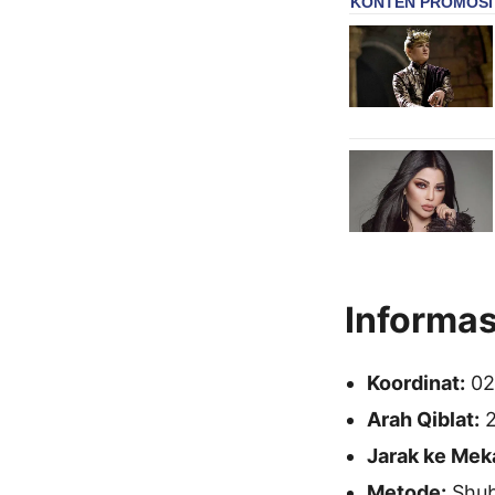
Informas
Koordinat:
02
Arah Qiblat:
2
Jarak ke Mek
Metode:
Shubu