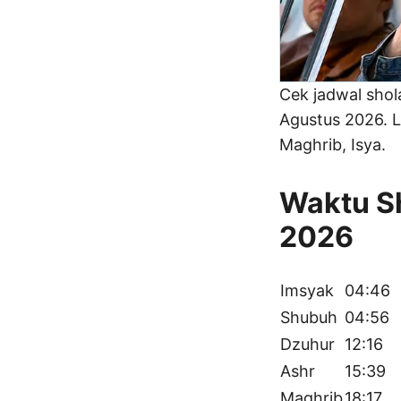
Cek jadwal sho
Agustus 2026. L
Maghrib, Isya.
Waktu Sh
2026
Imsyak
04:46
Shubuh
04:56
Dzuhur
12:16
Ashr
15:39
Maghrib
18:17