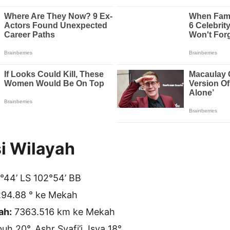
i Wilayah
°44’ LS 102°54’ BB
94.88 ° ke Mekah
ah:
7363.516 km ke Mekah
h 20°, Ashr Syafi’i, Isya 18°