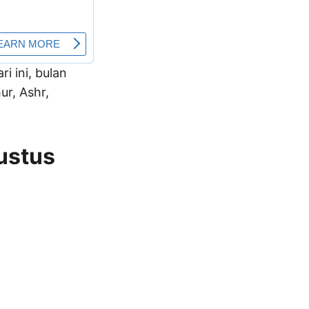
ri ini, bulan
r, Ashr,
ustus