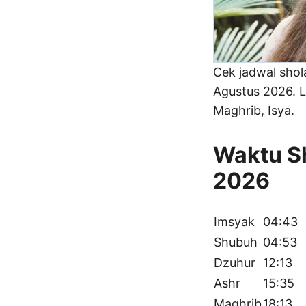
Cek jadwal sho
Agustus 2026. L
Maghrib, Isya.
Waktu Sh
2026
Imsyak
04:43
Shubuh
04:53
Dzuhur
12:13
Ashr
15:35
Maghrib
18:13