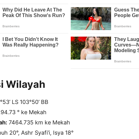
i Wilayah
°53’ LS 103°50’ BB
94.73 ° ke Mekah
ah:
7464.735 km ke Mekah
h 20°, Ashr Syafi’i, Isya 18°