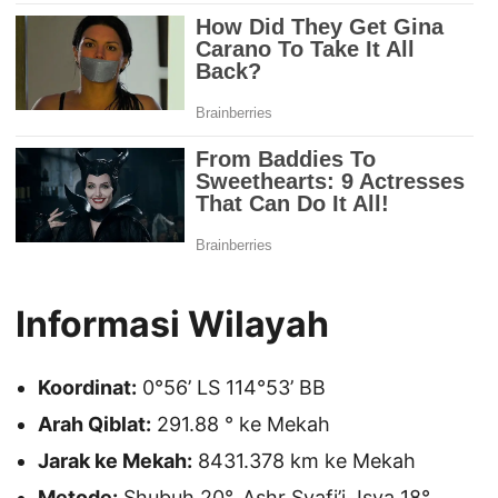
Informasi Wilayah
Koordinat:
0°56’ LS 114°53’ BB
Arah Qiblat:
291.88 ° ke Mekah
Jarak ke Mekah:
8431.378 km ke Mekah
Metode:
Shubuh 20°, Ashr Syafi’i, Isya 18°