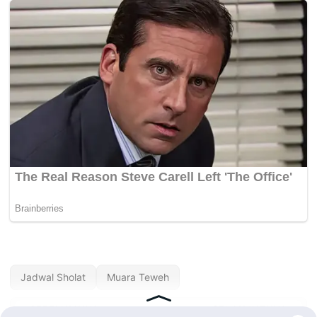
Jadwal Sholat
Muara Teweh
« SEBELUMNYA
SELANJUTNYA »