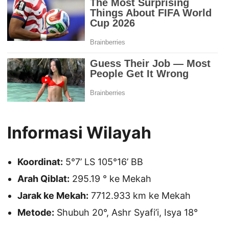
Informasi Wilayah
Koordinat:
5°7’ LS 105°16’ BB
Arah Qiblat:
295.19 ° ke Mekah
Jarak ke Mekah:
7712.933 km ke Mekah
Metode:
Shubuh 20°, Ashr Syafi’i, Isya 18°