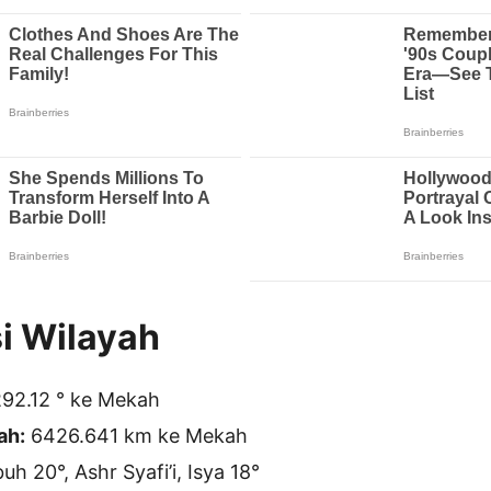
i Wilayah
92.12 ° ke Mekah
ah:
6426.641 km ke Mekah
h 20°, Ashr Syafi’i, Isya 18°