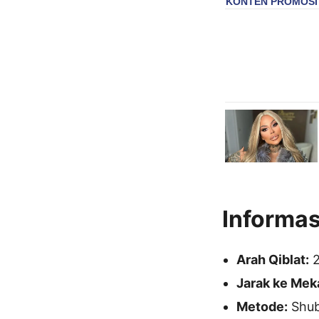
Informas
Arah Qiblat:
2
Jarak ke Mek
Metode:
Shubu