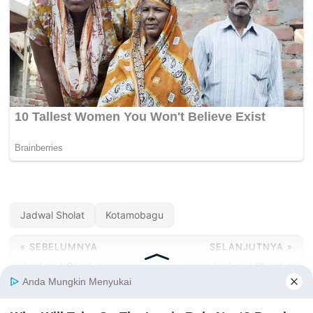
Jadwal Sholat
Kotamobagu
« SEBELUMNYA
SELANJUTNYA »
Jadwal Sholat
Jadwal Sholat
Kotabaru Hari Ini —
Kotawaringin Barat
Agustus 2026
Hari Ini — Agustus