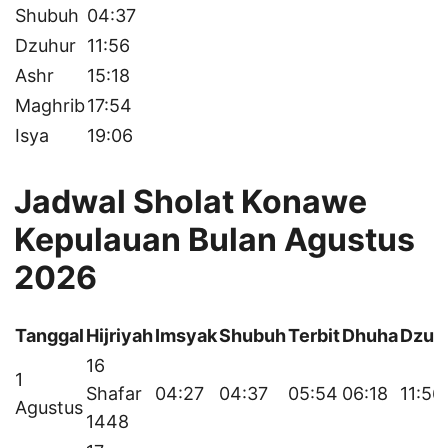
Shubuh
04:37
Dzuhur
11:56
Ashr
15:18
Maghrib
17:54
Isya
19:06
Jadwal Sholat Konawe
Kepulauan Bulan Agustus
2026
Tanggal
Hijriyah
Imsyak
Shubuh
Terbit
Dhuha
Dzuh
16
1
Shafar
04:27
04:37
05:54
06:18
11:56
Agustus
1448