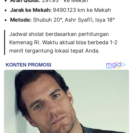
Arah Qiblat:
291.93 ° ke Mekah
Jarak ke Mekah:
9490.123 km ke Mekah
Metode:
Shubuh 20°, Ashr Syafi’i, Isya 18°
Jadwal sholat berdasarkan perhitungan
Kemenag RI. Waktu aktual bisa berbeda 1-2
menit tergantung lokasi tepat Anda.