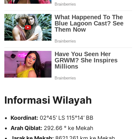
Informasi Wilayah
Koordinat:
02°45’ LS 115°14’ BB
Arah Qiblat:
292.66 ° ke Mekah
Jarak ke Mekah:
8621.261 km ke Mekah