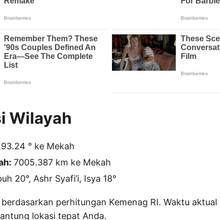
i Wilayah
93.24 ° ke Mekah
ah:
7005.387 km ke Mekah
h 20°, Ashr Syafi’i, Isya 18°
 berdasarkan perhitungan Kemenag RI. Waktu aktual 
gantung lokasi tepat Anda.