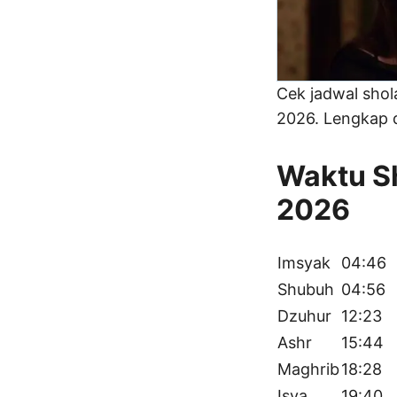
Cek jadwal sho
2026. Lengkap d
Waktu Sh
2026
Imsyak
04:46
Shubuh
04:56
Dzuhur
12:23
Ashr
15:44
Maghrib
18:28
Isya
19:40