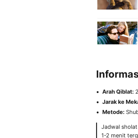
Informas
Arah Qiblat:
2
Jarak ke Mek
Metode:
Shubu
Jadwal sholat
1-2 menit ter