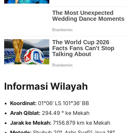
Informasi Wilayah
Koordinat:
01°06’ LS 101°36’ BB
Arah Qiblat:
294.49 ° ke Mekah
Jarak ke Mekah:
7156.879 km ke Mekah
Metode:
Shubuh 20°, Ashr Syafi’i, Isya 18°