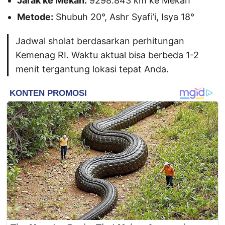
Jarak ke Mekah:
9298.843 km ke Mekah
Metode:
Shubuh 20°, Ashr Syafi’i, Isya 18°
Jadwal sholat berdasarkan perhitungan
Kemenag RI. Waktu aktual bisa berbeda 1-2
menit tergantung lokasi tepat Anda.