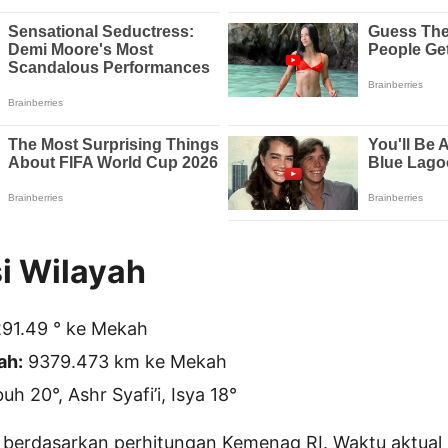
i Wilayah
91.49 ° ke Mekah
ah:
9379.473 km ke Mekah
h 20°, Ashr Syafi’i, Isya 18°
 berdasarkan perhitungan Kemenag RI. Waktu aktual 