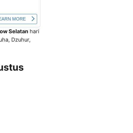
ow Selatan
hari
uha, Dzuhur,
ustus