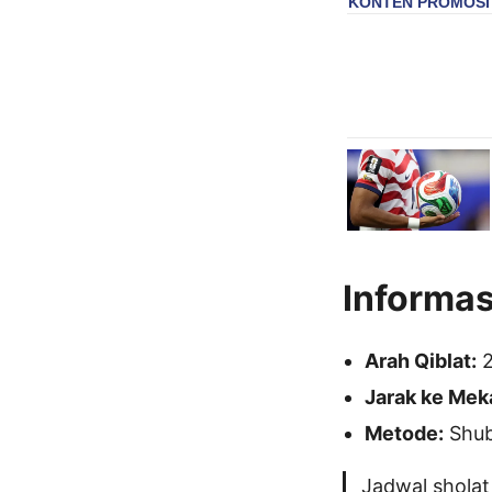
Informas
Arah Qiblat:
2
Jarak ke Mek
Metode:
Shubu
Jadwal sholat