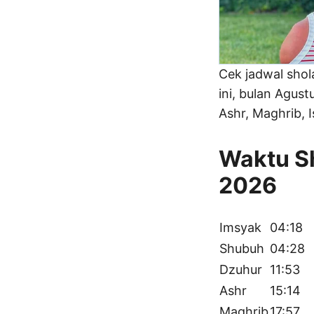
Cek jadwal sho
ini, bulan Agus
Ashr, Maghrib, I
Waktu Sh
2026
Imsyak
04:18
Shubuh
04:28
Dzuhur
11:53
Ashr
15:14
Maghrib
17:57