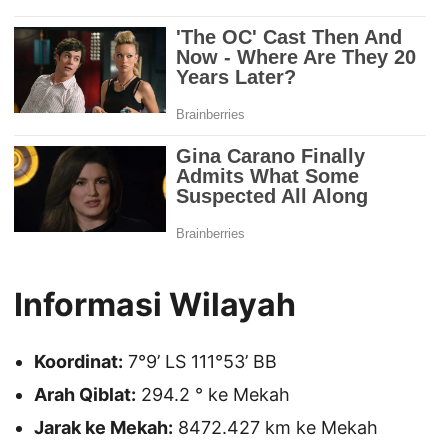
Informasi Wilayah
Koordinat:
7°9’ LS 111°53’ BB
Arah Qiblat:
294.2 ° ke Mekah
Jarak ke Mekah:
8472.427 km ke Mekah