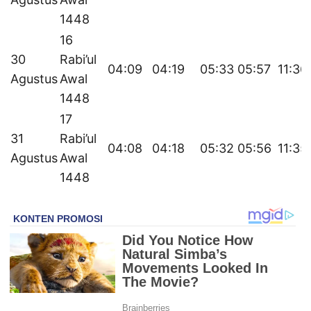
1448
16
30
Rabi’ul
04:09
04:19
05:33
05:57
11:36
Agustus
Awal
1448
17
31
Rabi’ul
04:08
04:18
05:32
05:56
11:35
Agustus
Awal
1448