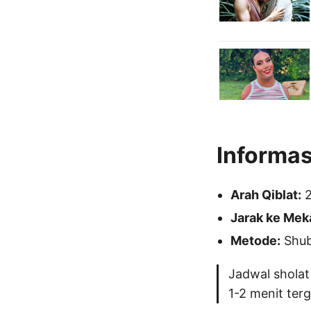
Informas
Arah Qiblat:
2
Jarak ke Mek
Metode:
Shubu
Jadwal sholat
1-2 menit ter