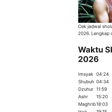
Cek jadwal sho
2026. Lengkap d
Waktu Sh
2026
Imsyak
04:24
Shubuh
04:34
Dzuhur
11:59
Ashr
15:20
Maghrib
18:03
Isya
19:15