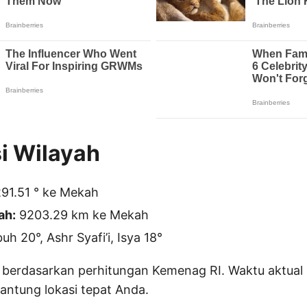
i Wilayah
91.51 ° ke Mekah
ah:
9203.29 km ke Mekah
h 20°, Ashr Syafi’i, Isya 18°
 berdasarkan perhitungan Kemenag RI. Waktu aktual 
gantung lokasi tepat Anda.