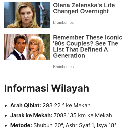
Informasi Wilayah
Arah Qiblat:
293.22 ° ke Mekah
Jarak ke Mekah:
7088.135 km ke Mekah
Metode:
Shubuh 20°, Ashr Syafi’i, Isya 18°