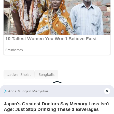
Jadwal Sholat
Bengkalis
« SEBELUMNYA
SELANJUTNYA »
Jadwal Sholat Bener
Jadwal Sholat
Meriah Hari Ini —
Bengkayang Hari Ini
Agustus 2026
— Agustus 2026