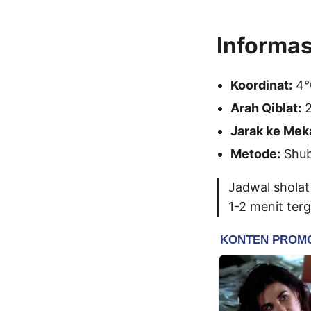
Informas
Koordinat:
4°0
Arah Qiblat:
2
Jarak ke Mek
Metode:
Shubu
Jadwal sholat
1-2 menit ter