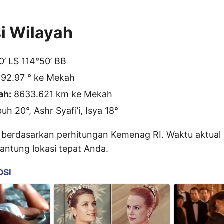
i Wilayah
’ LS 114°50’ BB
92.97 ° ke Mekah
ah:
8633.621 km ke Mekah
h 20°, Ashr Syafi’i, Isya 18°
 berdasarkan perhitungan Kemenag RI. Waktu aktual 
gantung lokasi tepat Anda.