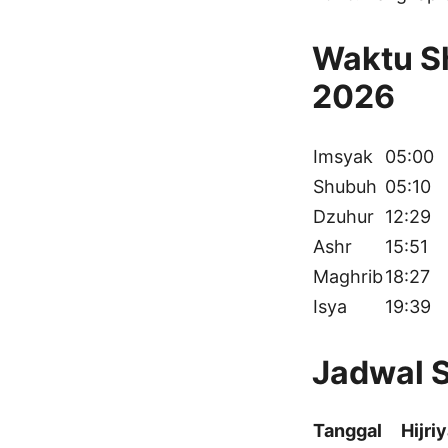
Waktu Sh
2026
Imsyak
05:00
Shubuh
05:10
Dzuhur
12:29
Ashr
15:51
Maghrib
18:27
Isya
19:39
Jadwal S
Tanggal
Hijri