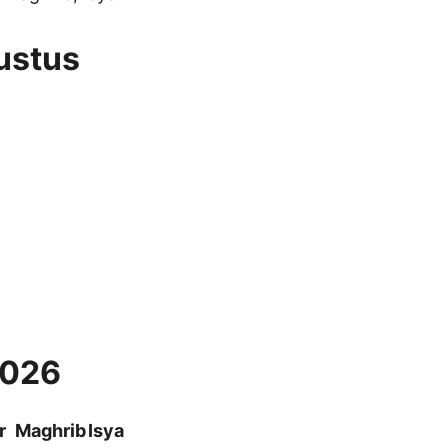
ustus
2026
r
Maghrib
Isya