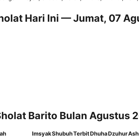
olat Hari Ini — Jumat, 07 Ag
holat Barito Bulan Agustus 
yah
Imsyak
Shubuh
Terbit
Dhuha
Dzuhur
Ash