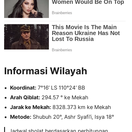
Informasi Wilayah
Koordinat:
7°16’ LS 110°24’ BB
Arah Qiblat:
294.57 ° ke Mekah
Jarak ke Mekah:
8328.373 km ke Mekah
Metode:
Shubuh 20°, Ashr Syafi’i, Isya 18°
Jadwal sholat berdasarkan perhitungan