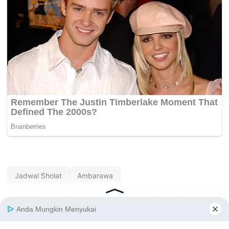
Jadwal Sholat
Ambarawa
« SEBELUMNYA
SELANJUTNYA »
Jadwal Sholat Alor
Jadwal Sholat