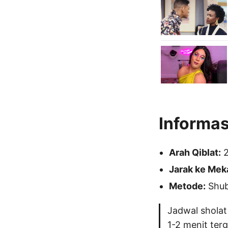
Informas
Arah Qiblat:
2
Jarak ke Mek
Metode:
Shubu
Jadwal sholat
1-2 menit ter