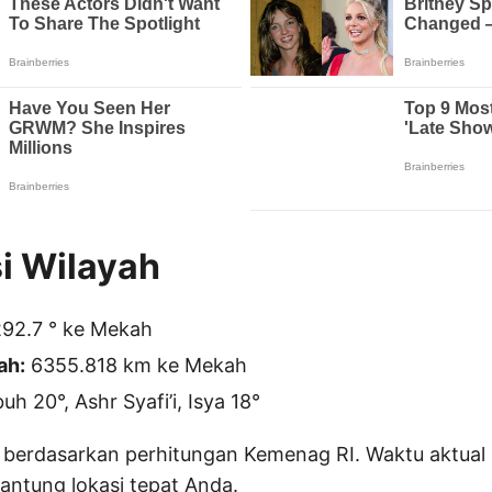
i Wilayah
92.7 ° ke Mekah
ah:
6355.818 km ke Mekah
h 20°, Ashr Syafi’i, Isya 18°
 berdasarkan perhitungan Kemenag RI. Waktu aktual 
gantung lokasi tepat Anda.