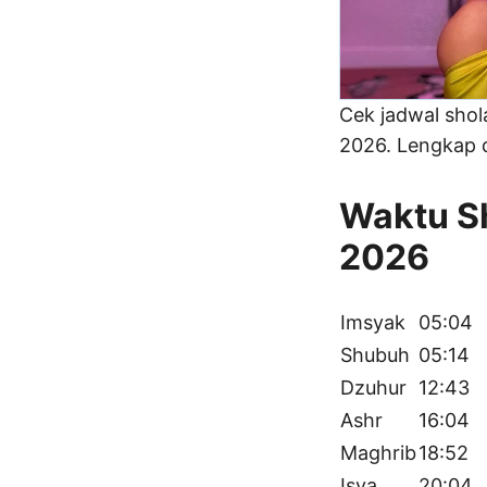
Cek jadwal sho
2026. Lengkap d
Waktu Sh
2026
Imsyak
05:04
Shubuh
05:14
Dzuhur
12:43
Ashr
16:04
Maghrib
18:52
Isya
20:04