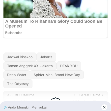
Jadwal Bioskop
Jakarta
Taman Anggrek XXI Jakarta
DEAR YOU
Deep Water
Spider-Man: Brand New Day
The Odyssey
« SEBELUMNYA
SELANJUTNYA »
Jadwal Bioskop
Jadwal Bioskop Tang
Suzuya Tanjung
City XXI Tangerang